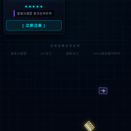
公司动态
地址：厦门市湖里区枋湖北二路1511-1515号

公司实力
服务支持
邮编：361006
媒体报道
播放完整视频

DB旗舰·(中国区)官方网站集团
DB旗舰·(中国区)官方网站官方招聘
社会责任
电话：0592-3699999
服务政策

投资者关系
热线：400-006-6611
联系我们
邮箱：ileedarson@leedarson.com（品牌招商）
行情动态
DB旗舰·(中国区)官方网站泉水慈善基金会
DB旗舰·(中国区)官方网站护眼

人才招聘
公司公告
人才理念

公司治理
了解更多
DB旗舰·(中国区)官方网站一灯一世界
DB旗舰·(中国区)官方网站
信息公开及投资者保护
DB旗舰·(中国区)官方网站品牌介绍
新闻资讯
人才招聘
了解更多
旗下品牌
互动交流
公司动态
人才理念

媒体报道
联系方式
法律声明

Copyright © 2020 LEEDARSON IoT All Right Reserved.
法律声明
|