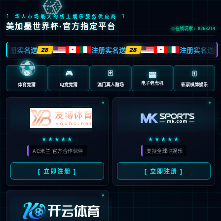

首页

智慧生活
一灯一世界

智慧管理
DB旗舰·(中国区)官方网站护眼
数字教育

创新科技
01
/
02
研发创新

关于DB旗舰·(中国区)官方网站
公司介绍

新闻资讯
关注我们
联系我们
文化理念