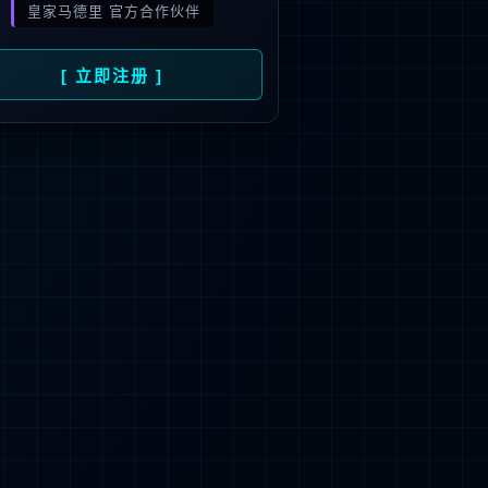
旗下品牌
号
招商）