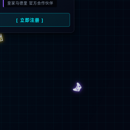
旗下品牌
号
招商）