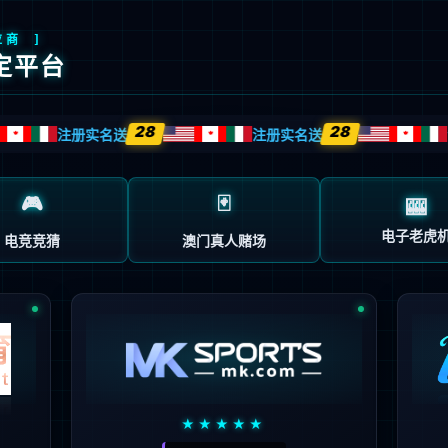
1.0认证，赋能全球客户取得市场先