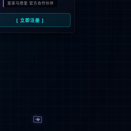
旗下品牌
号
招商）